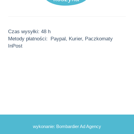
dla
Klasy
(Kopia)
wykonanie:
Bombardier Ad Agency